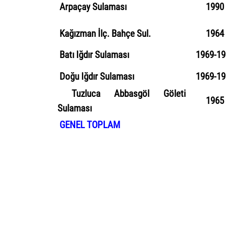
Arpaçay
Sulaması
199
0
Kağızman İlç. Bahçe
Sul
.
1964
Batı Iğdır Sulaması
1969
-1
Doğu Iğdır Sulaması
1969-
19
Tuzluca
Abbasgöl
Göleti
1965
Sulaması
GENEL TOPLAM