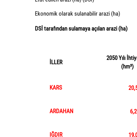
Ekonomik olarak sulanabilir arazi (ha)
DSİ
tarafından
sulamaya açılan
arazi
(ha)
İLLERE GÖRE İ
2050 Yılı İht
İLLER
(hm³)
KARS
20,
ARDAHAN
6,2
IĞDIR
19,