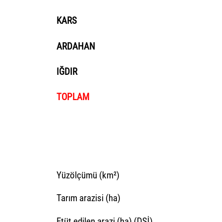
KARS
ARDAHAN
IĞDIR
TOPLAM
TOPRAK PO
Yüzölçümü (km²)
Tarım
arazisi
(ha)
Etüt edilen arazi (ha) (DSİ)