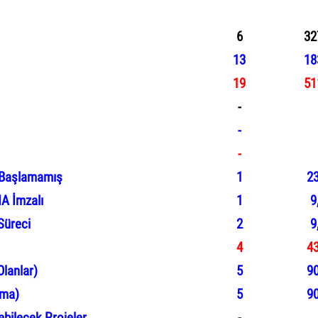
(Kamu / Özel Sektör)
(
6
32
13
18
19
51
-
-
-
 Başlamamış
1
23
A İmzalı
1
9
Süreci
2
9
4
43
Olanlar
)
5
90
ama)
5
90