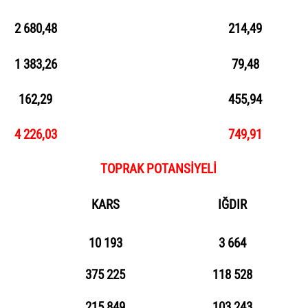
2 680,48
214,49
1 383,26
79,48
162,29
455,94
4 226,03
749,91
TANSİYELİ
KARS
IĞDIR
10 193
3 664
375 225
118 528
215 849
103 243