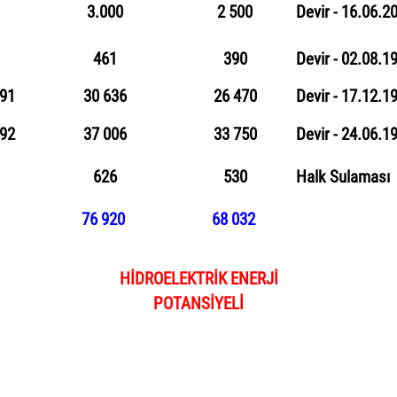
3.000
2
500
Devir - 16.06.2
461
390
Devir
-
02.08.1
991
30 636
26 470
Devir
-
17.12.1
9
2
37 006
33
750
Devir
-
24.06.1
626
530
Halk Sulaması
76 920
68 032
HİDROELEKTRİK ENERJİ
POTANSİYELİ