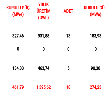
YIILIK
KURULU GÜÇ
KURULU GÜ
ÜRETİM
ADET
(
MWe
)
(
MWe
)
(
GWh
)
327,46
931,88
13
183,93
0
0
0
0
134,33
463,74
5
90,30
461,79
1 395,62
18
274,23
İnşa Eden
Kuru
Adet