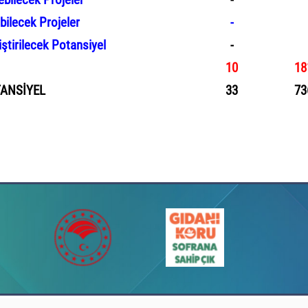
ebilecek Projeler
-
ebilecek Projeler
-
iştirilecek Potansiyel
-
10
18
ANSİYEL
33
73