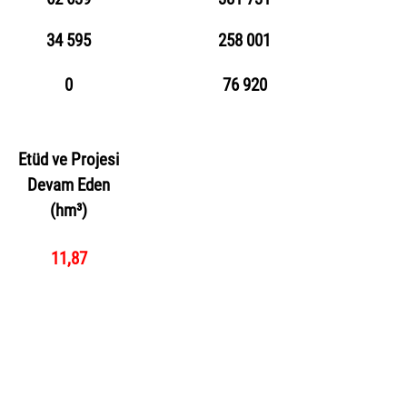
34 595
258 001
0
76 920
Etüd ve Projesi
Devam Eden
(hm³)
11,87