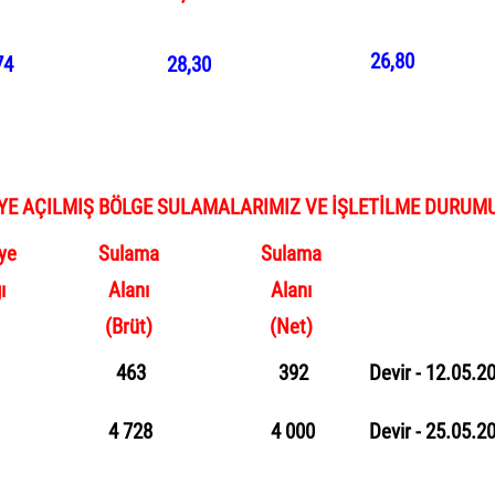
26,80
74
28,30
YE AÇILMIŞ BÖLGE SULAMALARIMIZ VE İŞLETİLME DURUM
ye
Sulama
Sulama
ı
Alanı
Alanı
(Brüt)
(Net)
463
392
Devir - 12.05.20
4
728
4
000
Devir
-
25.05.2