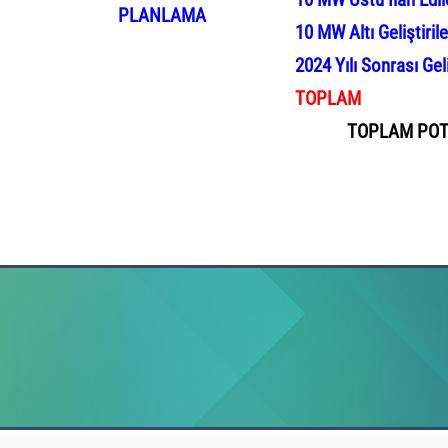
10 MW Üstü İlan Edil
PLANLAMA
10 MW Altı Geliştiril
2024 Yılı Sonrası Gel
TOPLAM
TOPLAM POT