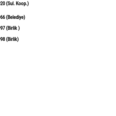
020
(
Sul
. K
o
o
p
.
)
966
(Belediye)
997
(Birlik )
998
(Birlik)