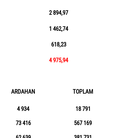
2 894,97
1
462,74
618,23
4
975,94
ARDAHAN
TOPLAM
4 934
18 791
73 416
567 169
62 639
381 731