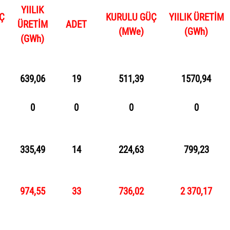
YIILIK
Ç
KURULU GÜÇ
YIILIK ÜRETİM
ÜRETİM
ADET
(
MWe
)
(
GWh
)
(
GWh
)
639,06
19
511,39
1570,94
0
0
0
0
335,49
14
224,63
799,23
974,55
33
736,02
2 370,17
lu Güç
Enerji Üretim Potansiyeli
Üretim Oranı