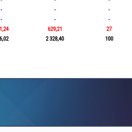
-
-
-
-
-
-
-
-
-
1,24
629,21
27
6,02
2 328,40
100