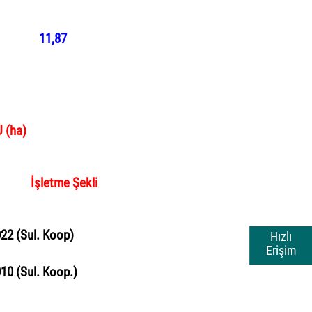
11,87
U
(ha)
İşletme Şekli
22 (
Sul
.
Koop
)
Hızlı
Erişim
010
(
Sul
. K
o
o
p
.
)