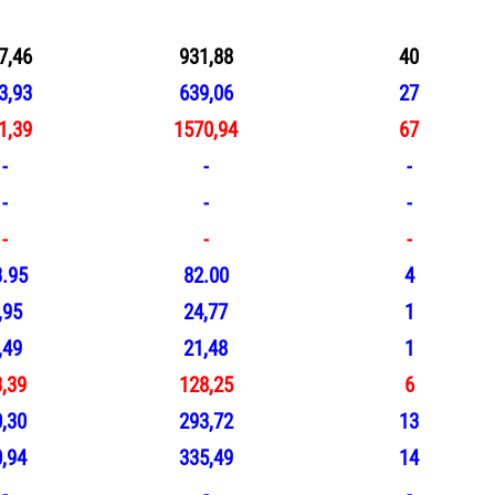
MW)
(
GWh
/yıl)
(%)
7,46
931,88
40
3,93
639,06
27
1,39
1570,94
67
-
-
-
-
-
-
-
-
-
.95
82.00
4
,95
24,77
1
,49
21,48
1
,39
128,25
6
,30
293,72
13
,94
335,49
14