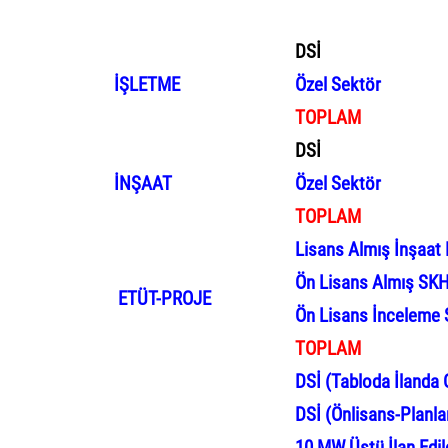
DSİ
İŞLETME
Özel Sektör
TOPLAM
DSİ
İNŞAAT
Özel Sektör
TOPLAM
Lisans
Almış İnşaat
Ön
Lisans Almış SKH
ETÜT-PROJE
Ön Lisans İnceleme 
TOPLAM
DSİ
(Tabloda İlanda 
DSİ (
Önlisans
-Planl