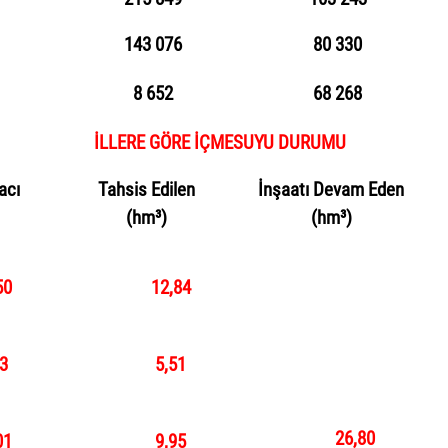
143 076
80 330
8 652
68 268
ÇMESUYU DURUMU
iyacı
Tahsis Edilen
İnşaatı Devam Eden
(hm³)
(hm³)
50
12,84
3
5,51
26,80
01
9,95