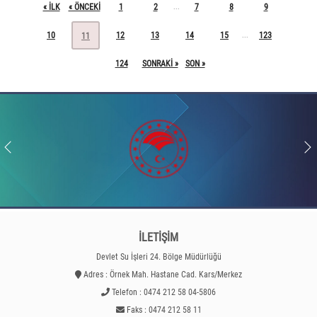
« ILK
« ÖNCEKI
1
2
7
8
9
...
10
12
13
14
15
123
...
11
124
SONRAKI »
SON »
İLETİŞİM
Devlet Su İşleri 24. Bölge Müdürlüğü
Adres : Örnek Mah. Hastane Cad. Kars/Merkez
Telefon : 0474 212 58 04-5806
Faks : 0474 212 58 11