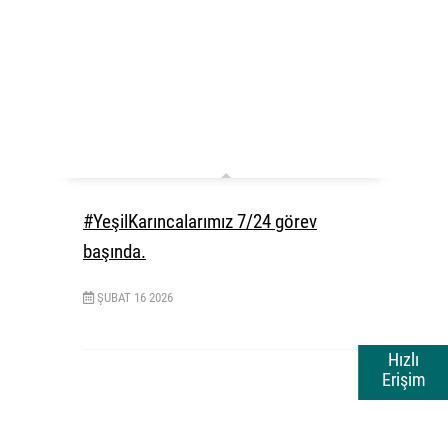
#YeşilKarıncalarımız 7/24 görev
başında.
ŞUBAT
16
2026
Hızlı
Erişim