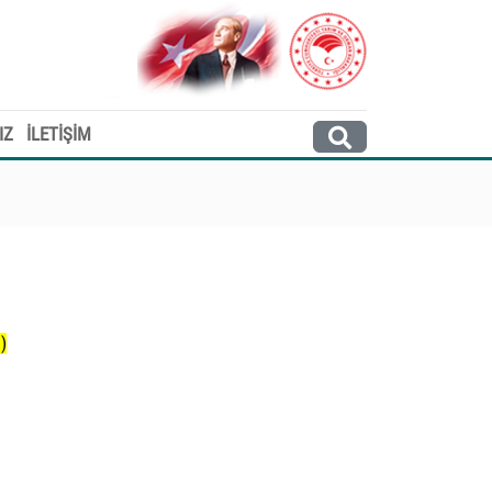
IZ
İLETİŞİM
)