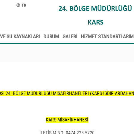
TR
VE SU KAYNAKLARI
DURUM
GALERİ
HİZMET STANDARTLARIM
DSİ 24. BÖLGE MÜDÜRLÜĞÜ MİSAFİRHANELERİ (KARS-IĞDIR-ARDAHAN
KARS MİSAFİRHANESİ
İLETİŞİM NO: 0474 223 5720