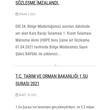
SÖZLEŞME İMZALANDI.
NISAN
2
2021
DSİ 24. Bölge Müdürlüğümüz sınırları dâhilinde
yer alan Kars Barajı Sulaması 1. Kısım Sulaması
Malzeme Alımı (HDPE boru )işine ait Sözleşme,
01.04.2021 tarihinde Bölge Müdürümüz Sayın
Şükrü BAYSAL ile yüklenici...
T.C. TARIM VE ORMAN BAKANLIĞI 1.SU
ŞURASI 2021
MART
29
2021
1.Su Şurası'nın lansmanı gerçekleştiriliyor. ve 5.2 milyar