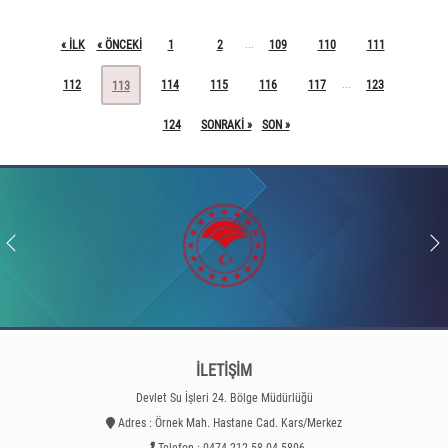
« ILK
« ÖNCEKI
1
2
109
110
111
...
112
114
115
116
117
123
...
113
124
SONRAKI »
SON »
İLETİŞİM
Devlet Su İşleri 24. Bölge Müdürlüğü
Adres : Örnek Mah. Hastane Cad. Kars/Merkez